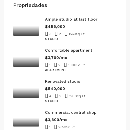
Propriedades
Ample studio at last floor
$456,000
3
2
1560
Sq Ft
STUDIO
Confortable apartment
$3,700/mo
1
2
1900
Sq Ft
APARTMENT
Renovated studio
$540,000
4
2
1200
Sq Ft
STUDIO
Commercial central shop
$3,600/mo
1
2350
Sq Ft