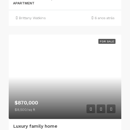
APARTMENT
Brittany Watkins
6 anos atrás
FOR SALE
$870,000
$8,500/sq ft
Luxury family home