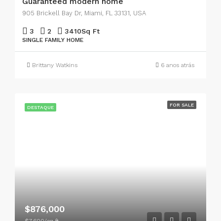
Guaranteed modern home
905 Brickell Bay Dr, Miami, FL 33131, USA
3
2
3410
Sq Ft
SINGLE FAMILY HOME
Brittany Watkins
6 anos atrás
FOR SALE
DESTAQUE
$876,000