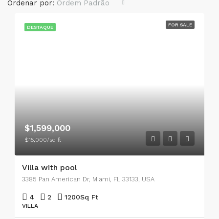
Ordenar por:
Ordem Padrão
FOR SALE
DESTAQUE
$1,599,000
$15,000/sq ft
Villa with pool
3385 Pan American Dr, Miami, FL 33133, USA
4
2
1200
Sq Ft
VILLA