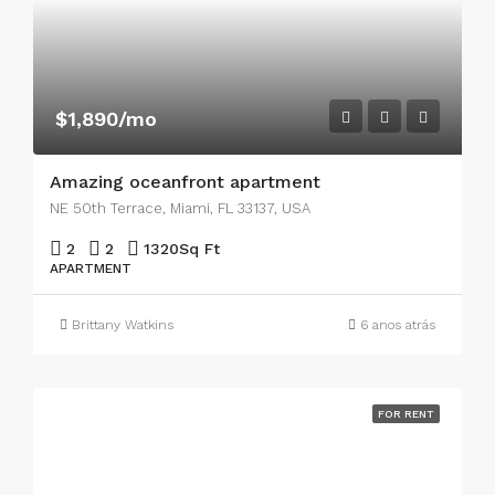
$1,890/mo
Amazing oceanfront apartment
NE 50th Terrace, Miami, FL 33137, USA
2
2
1320
Sq Ft
APARTMENT
Brittany Watkins
6 anos atrás
FOR RENT