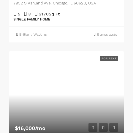
7952 S Ashland Ave, Chicago, IL 60620, USA
5
3
3170
Sq Ft
SINGLE FAMILY HOME
Brittany Watkins
6 anos atrás
FOR RENT
$16,000/mo