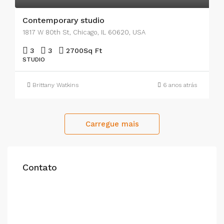
Contemporary studio
1817 W 80th St, Chicago, IL 60620, USA
3
3
2700
Sq Ft
STUDIO
Brittany Watkins
6 anos atrás
Carregue mais
Contato