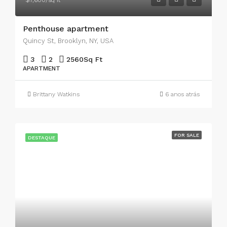
$7,600/sq ft
Penthouse apartment
Quincy St, Brooklyn, NY, USA
3
2
2560
Sq Ft
APARTMENT
Brittany Watkins
6 anos atrás
FOR SALE
DESTAQUE