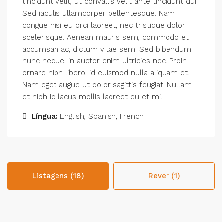
tincidunt velit, ut convallis velit ante tincidunt dui.
Sed iaculis ullamcorper pellentesque. Nam
congue nisi eu orci laoreet, nec tristique dolor
scelerisque. Aenean mauris sem, commodo et
accumsan ac, dictum vitae sem. Sed bibendum
nunc neque, in auctor enim ultricies nec. Proin
ornare nibh libero, id euismod nulla aliquam et.
Nam eget augue ut dolor sagittis feugiat. Nullam
et nibh id lacus mollis laoreet eu et mi.
Língua:
English, Spanish, French
Listagens (18)
Rever (1)