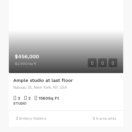
$456,000
$2,900/sq ft
Ample studio at last floor
Nassau St, New York, NY, USA
3
2
1560
Sq Ft
STUDIO
Brittany Watkins
6 anos atrás