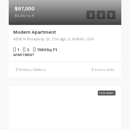
$97,000
$6,350/sq ft
Modern Apartment
4936 N Broadway St, Chicago, IL 60640, USA
1
2
1560
Sq Ft
APARTMENT
Brittany Watkins
6 anos atrás
FOR RENT