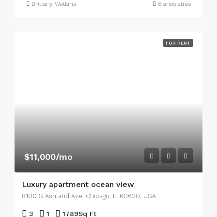
Brittany Watkins
6 anos atrás
FOR RENT
$11,000/mo
Luxury apartment ocean view
8100 S Ashland Ave, Chicago, IL 60620, USA
3
1
1789
Sq Ft