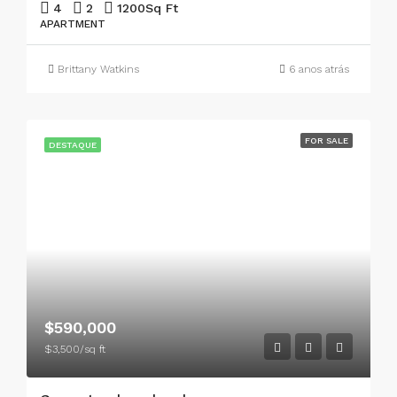
4
2
1200
Sq Ft
APARTMENT
Brittany Watkins
6 anos atrás
FOR SALE
DESTAQUE
$590,000
$3,500/sq ft