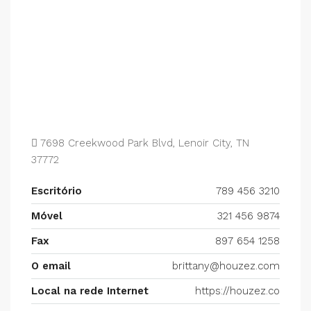
7698 Creekwood Park Blvd, Lenoir City, TN
37772
Escritório
789 456 3210
Móvel
321 456 9874
Fax
897 654 1258
O email
brittany@houzez.com
Local na rede Internet
https://houzez.co