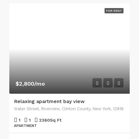
FOR RENT
$2,800/mo
Relaxing apartment bay view
Water Street, Riverview, Clinton County, New York, 12918
1
1
2360
Sq Ft
APARTMENT