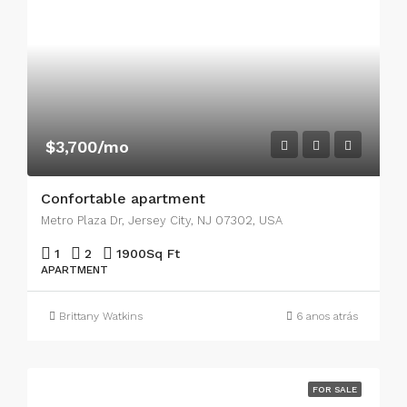
$3,700/mo
Confortable apartment
Metro Plaza Dr, Jersey City, NJ 07302, USA
1
2
1900
Sq Ft
APARTMENT
Brittany Watkins
6 anos atrás
FOR SALE