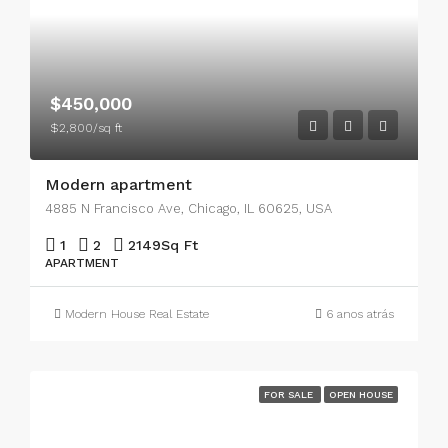
$450,000
$2,800/sq ft
Modern apartment
4885 N Francisco Ave, Chicago, IL 60625, USA
1
2
2149
Sq Ft
APARTMENT
Modern House Real Estate
6 anos atrás
FOR SALE
OPEN HOUSE