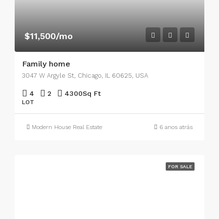
$11,500/mo
Family home
3047 W Argyle St, Chicago, IL 60625, USA
4
2
4300
Sq Ft
LOT
Modern House Real Estate
6 anos atrás
FOR SALE