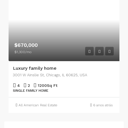
$670,000
$1,300/mo
Luxury family home
3001 W Ainslie St, Chicago, IL 60625, USA
4
2
1200
Sq Ft
SINGLE FAMILY HOME
All American Real Estate
6 anos atrás