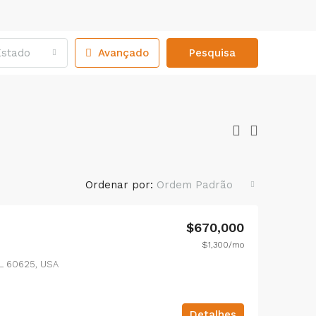
Estado
Avançado
Pesquisa
Ordenar por:
Ordem Padrão
$670,000
$1,300/mo
 IL 60625, USA
Detalhes