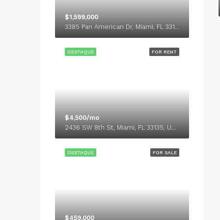
$1,599,000
3385 Pan American Dr, Miami, FL 33133, USA
DESTAQUE
FOR RENT
$4,500/mo
2436 SW 8th St, Miami, FL 33135, USA
DESTAQUE
FOR SALE
$459,000