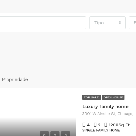
Tipo
1 Propriedade
FOR SALE
OPEN HOUSE
Luxury family home
3001 W Ainslie St, Chicago,
4
2
1200
Sq Ft
SINGLE FAMILY HOME