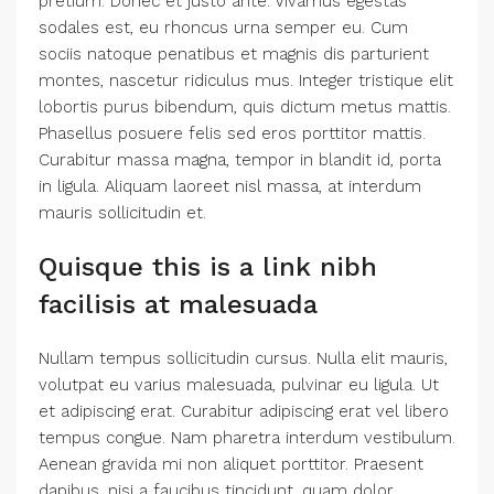
pretium. Donec et justo ante. Vivamus egestas
sodales est, eu rhoncus urna semper eu. Cum
sociis natoque penatibus et magnis dis parturient
montes, nascetur ridiculus mus. Integer tristique elit
lobortis purus bibendum, quis dictum metus mattis.
Phasellus posuere felis sed eros porttitor mattis.
Curabitur massa magna, tempor in blandit id, porta
in ligula. Aliquam laoreet nisl massa, at interdum
mauris sollicitudin et.
Quisque this is a link nibh
facilisis at malesuada
Nullam tempus sollicitudin cursus. Nulla elit mauris,
volutpat eu varius malesuada, pulvinar eu ligula. Ut
et adipiscing erat. Curabitur adipiscing erat vel libero
tempus congue. Nam pharetra interdum vestibulum.
Aenean gravida mi non aliquet porttitor. Praesent
dapibus, nisi a faucibus tincidunt, quam dolor