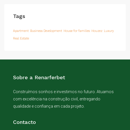
Tags
Apartment
Business Development
House for families
Houzez
Luxury
Real Estate
Sobre a Renarferbet
Construímos sonhos e investimos no futuro. Atuamos
com excelência na construção civil, entregando
qualidade e confiança em cada projeto.
Contacto