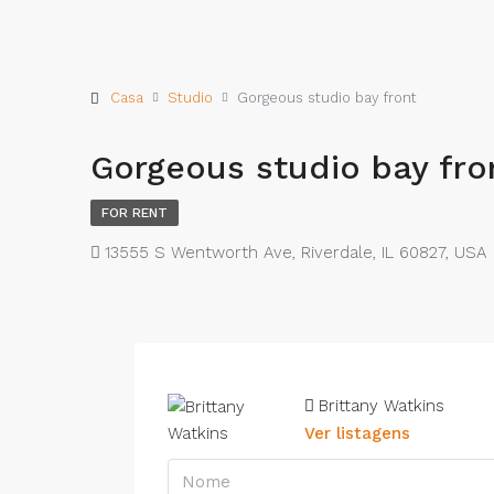
Casa
Studio
Gorgeous studio bay front
Gorgeous studio bay fro
FOR RENT
13555 S Wentworth Ave, Riverdale, IL 60827, USA
Brittany Watkins
Ver listagens