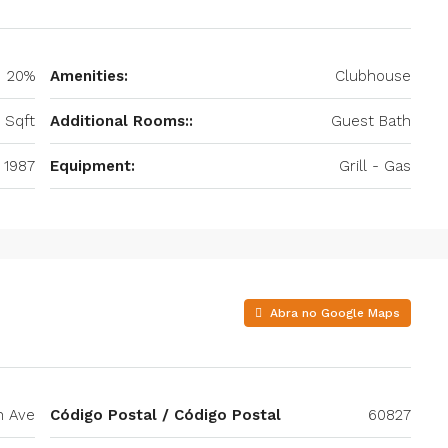
20%
Amenities:
Clubhouse
 Sqft
Additional Rooms::
Guest Bath
1987
Equipment:
Grill - Gas
Abra no Google Maps
h Ave
Código Postal / Código Postal
60827