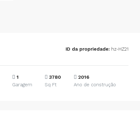
ID da propriedade:
hz-HZ21
1
3780
2016
Garagem
Sq Ft
Ano de construção