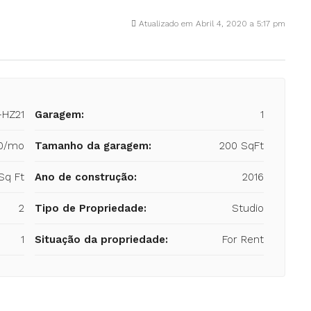
Atualizado em Abril 4, 2020 a 5:17 pm
-HZ21
Garagem:
1
00/mo
Tamanho da garagem:
200 SqFt
Sq Ft
Ano de construção:
2016
2
Tipo de Propriedade:
Studio
1
Situação da propriedade:
For Rent