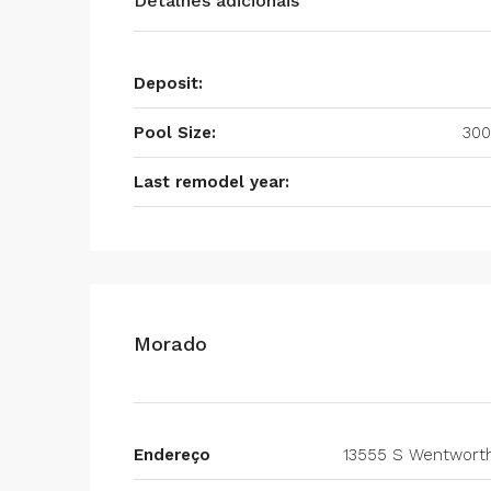
Detalhes adicionais
Deposit:
Pool Size:
300
Last remodel year:
Morado
Endereço
13555 S Wentwort