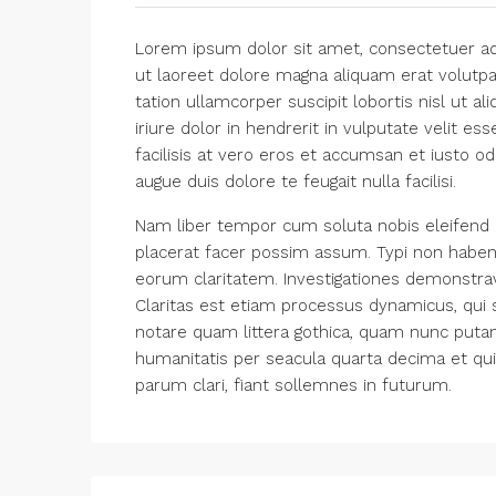
Lorem ipsum dolor sit amet, consectetuer ad
ut laoreet dolore magna aliquam erat volutpa
tation ullamcorper suscipit lobortis nisl ut
iriure dolor in hendrerit in vulputate velit es
facilisis at vero eros et accumsan et iusto od
augue duis dolore te feugait nulla facilisi.
Nam liber tempor cum soluta nobis eleifend 
placerat facer possim assum. Typi non habent c
eorum claritatem. Investigationes demonstrav
Claritas est etiam processus dynamicus, qu
notare quam littera gothica, quam nunc put
humanitatis per seacula quarta decima et qu
parum clari, fiant sollemnes in futurum.