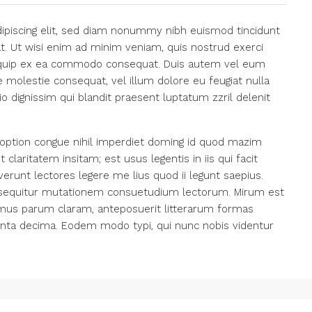
ipiscing elit, sed diam nonummy nibh euismod tincidunt
t. Ut wisi enim ad minim veniam, quis nostrud exerci
 aliquip ex ea commodo consequat. Duis autem vel eum
se molestie consequat, vel illum dolore eu feugiat nulla
io dignissim qui blandit praesent luptatum zzril delenit
option congue nihil imperdiet doming id quod mazim
laritatem insitam; est usus legentis in iis qui facit
erunt lectores legere me lius quod ii legunt saepius.
i sequitur mutationem consuetudium lectorum. Mirum est
amus parum claram, anteposuerit litterarum formas
inta decima. Eodem modo typi, qui nunc nobis videntur