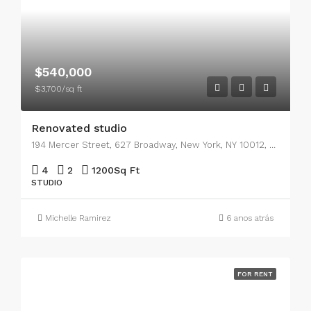
$540,000
$3,700/sq ft
Renovated studio
194 Mercer Street, 627 Broadway, New York, NY 10012, USA
4
2
1200
Sq Ft
STUDIO
Michelle Ramirez
6 anos atrás
FOR RENT