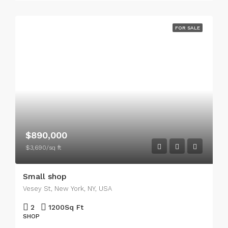
FOR SALE
$890,000
$3,690/sq ft
Small shop
Vesey St, New York, NY, USA
2
1200
Sq Ft
SHOP