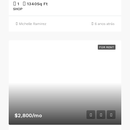
1
1340
Sq Ft
SHOP
Michelle Ramirez
6 anos atrás
FOR RENT
$2,800/mo