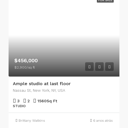
FOR SALE
$456,000
$2,900/sq ft
Ample studio at last floor
Nassau St, New York, NY, USA
3
2
1560
Sq Ft
STUDIO
Brittany Watkins
6 anos atrás