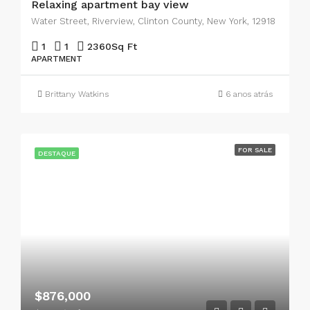
Relaxing apartment bay view
Water Street, Riverview, Clinton County, New York, 12918
1
1
2360
Sq Ft
APARTMENT
Brittany Watkins
6 anos atrás
FOR SALE
DESTAQUE
$876,000