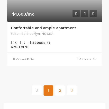
$1,600/mo
Confortable and ample apartment
Fulton St, Brooklyn, NY, USA
4
2
4300
Sq Ft
APARTMENT
Vincent Fuller
6 anos atrás
1
2