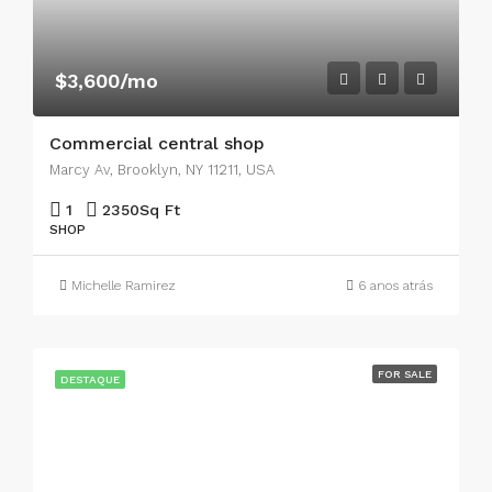
$3,600/mo
Commercial central shop
Marcy Av, Brooklyn, NY 11211, USA
1
2350
Sq Ft
SHOP
Michelle Ramirez
6 anos atrás
FOR SALE
DESTAQUE