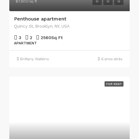
$7,600/sq ft
Penthouse apartment
Quincy St, Brooklyn, NY, USA
3
2
2560
Sq Ft
APARTMENT
Brittany Watkins
6 anos atrás
FOR RENT