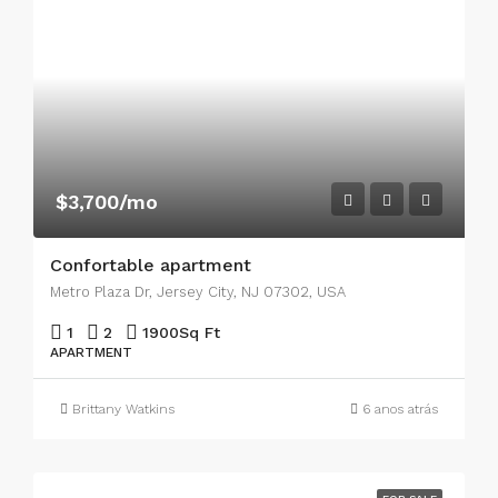
$3,700/mo
Confortable apartment
Metro Plaza Dr, Jersey City, NJ 07302, USA
1
2
1900
Sq Ft
APARTMENT
Brittany Watkins
6 anos atrás