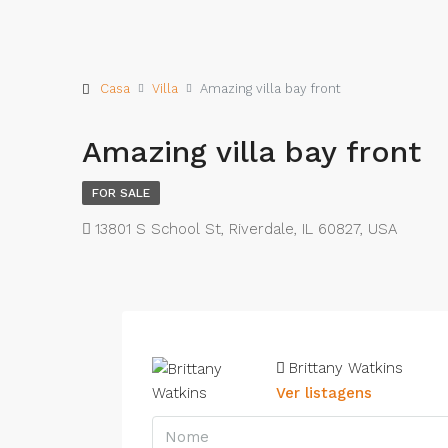
Casa
Villa
Amazing villa bay front
Amazing villa bay front
FOR SALE
13801 S School St, Riverdale, IL 60827, USA
Brittany Watkins
Ver listagens