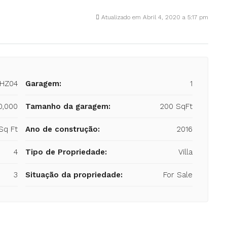
Atualizado em Abril 4, 2020 a 5:17 pm
-HZ04
Garagem:
1
0,000
Tamanho da garagem:
200 SqFt
Sq Ft
Ano de construção:
2016
4
Tipo de Propriedade:
Villa
3
Situação da propriedade:
For Sale