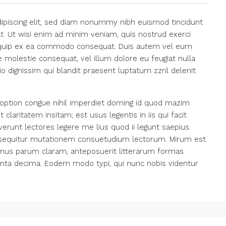
ipiscing elit, sed diam nonummy nibh euismod tincidunt
t. Ut wisi enim ad minim veniam, quis nostrud exerci
 aliquip ex ea commodo consequat. Duis autem vel eum
se molestie consequat, vel illum dolore eu feugiat nulla
io dignissim qui blandit praesent luptatum zzril delenit
option congue nihil imperdiet doming id quod mazim
laritatem insitam; est usus legentis in iis qui facit
erunt lectores legere me lius quod ii legunt saepius.
i sequitur mutationem consuetudium lectorum. Mirum est
amus parum claram, anteposuerit litterarum formas
inta decima. Eodem modo typi, qui nunc nobis videntur