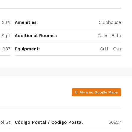
20%
Amenities:
Clubhouse
 Sqft
Additional Rooms::
Guest Bath
1987
Equipment:
Grill - Gas
Abra no Google Maps
ol St
Código Postal / Código Postal
60827