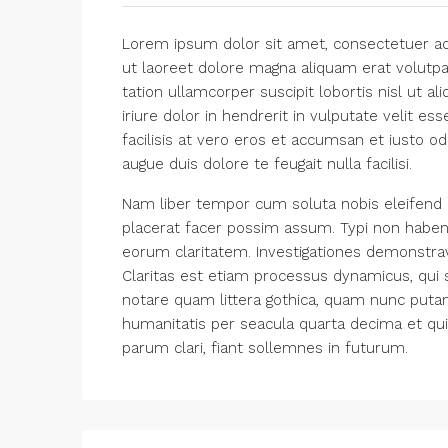
Lorem ipsum dolor sit amet, consectetuer ad
ut laoreet dolore magna aliquam erat volutpa
tation ullamcorper suscipit lobortis nisl ut
iriure dolor in hendrerit in vulputate velit es
facilisis at vero eros et accumsan et iusto od
augue duis dolore te feugait nulla facilisi.
Nam liber tempor cum soluta nobis eleifend 
placerat facer possim assum. Typi non habent c
eorum claritatem. Investigationes demonstrav
Claritas est etiam processus dynamicus, qu
notare quam littera gothica, quam nunc put
humanitatis per seacula quarta decima et qu
parum clari, fiant sollemnes in futurum.